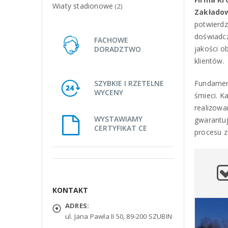
Wiaty stadionowe
(2)
Zakładow
potwierdz
doświadcz
FACHOWE
jakości o
DORADZTWO
klientów.
SZYBKIE I RZETELNE
Fundament
WYCENY
śmieci. K
realizowa
WYSTAWIAMY
gwarantuj
CERTYFIKAT CE
procesu 
KONTAKT
ADRES:
ul. Jana Pawła II 50, 89-200 SZUBIN