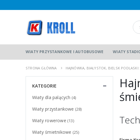
WIATY PRZYSTANKOWE I AUTOBUSOWE
WIATY STAD
STRONA GŁÓWNA
HAJNÓWKA, BIAŁYSTOK, BIELSK PODLASKI:
Haj
KATEGORIE
śmi
Wiaty dla palących
(4)
Wiaty przystankowe
(28)
Tech
Wiaty rowerowe
(13)
Wiaty śmietnikowe
(25)
Firma Kr