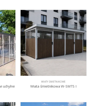
WIATY ŚMIETNIKOWE
i uchylne
Wiata śmietnikowa W-SMTS I