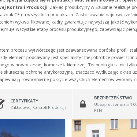
ej Kontroli Produkcji.
Zakład produkcyjny w Szubinie realizuje p
a znak CE na wszystkich produktach. Zastosowanie najnowocześnie
eniem wykwalifikowanej kadry gwarantuje najwyższą jakość wyko
bejmuje wszystkie etapy procesu produkcyjnego, zapewniając peł
em procesu wytwórczego jest zaawansowana obróbka profili stalo
ażdy element poddawany jest specjalistycznej obróbce powierzch
nego w nowoczesnej komorze lakierniczej. Technologia ta nie tylk
e skuteczną ochronę antykorozyjną, znacząco wydłużając okres uż
zapewniają równomierne pokrycie wszystkich elementów wybranym
BEZPIECZEŃSTWO
CERTYFIKATY
Ubezpieczenie na 1 0
Zakładowej Kontroli Produkcji
PLN