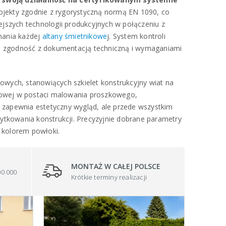
rojekty zgodnie z rygorystyczną normą EN 1090, co
jszych technologii produkcyjnych w połączeniu z
nania każdej
altany śmietnikowe
j. System kontroli
ną zgodność z dokumentacją techniczną i wymaganiami
wych, stanowiących szkielet konstrukcyjny wiat na
niowej w postaci malowania proszkowego,
o zapewnia estetyczny wygląd, ale przede wszystkim
ytkowania konstrukcji. Precyzyjnie dobrane parametry
 kolorem powłoki.
MONTAŻ W CAŁEJ POLSCE
00 000
Krótkie terminy realizacji