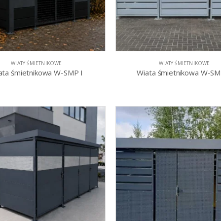
WIATY ŚMIETNIKOWE
WIATY ŚMIETNIKOWE
ata śmietnikowa W-SMP I
Wiata śmietnikowa W-SM