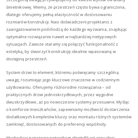
śmietnikowej. Wiemy, że przestrzeń często bywa ograniczona,
dlatego oferujemy pełną elastyczność w dostosowaniu
rozmiarów konstrukcji. Nasi doświadczeni projektanci z
zaangażowaniem podchodzą do każdego wyzwania, znajdując
optymalne rozwiązanie nawet w najbardziej nietypowych
sytuacjach. Zawsze staramy się połączyć funkcjonalność z
estetyką, by stworzyć konstrukcję idealnie wpasowaną w
dostępną przestrzeń.
System drzwi to element, któremu poświęcamy szczególną
uwagę, rozumiejąc jego kluczowe znaczenie w codziennym
użytkowaniu. Oferujemy różnorodne rozwiązania – od
praktycznych drzwi jednoskrzydłowych, przez wygodne
dwuskrzydłowe, aż po nowoczesne systemy przesuwne. Myśląc
o komforcie mieszkańców, zapewniamy możliwość dostarczenia
dodatkowych kompletów kluczy oraz montażu różnych systemów
zamknięć, dostosowanych do preferencji wspólnoty.
Wychodząc naprzeciw potrzebom identyfikacji wizualnej,