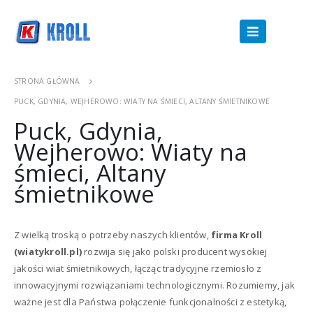
STRONA GŁÓWNA
PUCK, GDYNIA, WEJHEROWO: WIATY NA ŚMIECI, ALTANY ŚMIETNIKOWE
Puck, Gdynia,
Wejherowo: Wiaty na
śmieci, Altany
śmietnikowe
Z wielką troską o potrzeby naszych klientów,
firma Kroll
(wiatykroll.pl)
rozwija się jako polski producent wysokiej
jakości wiat śmietnikowych, łącząc tradycyjne rzemiosło z
innowacyjnymi rozwiązaniami technologicznymi. Rozumiemy, jak
ważne jest dla Państwa połączenie funkcjonalności z estetyką,