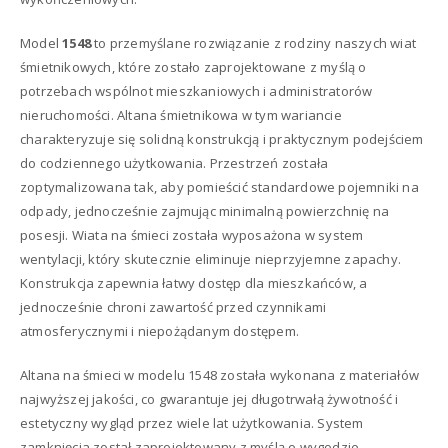
Model
1548
to przemyślane rozwiązanie z rodziny naszych wiat
śmietnikowych, które zostało zaprojektowane z myślą o
potrzebach wspólnot mieszkaniowych i administratorów
nieruchomości. Altana śmietnikowa w tym wariancie
charakteryzuje się solidną konstrukcją i praktycznym podejściem
do codziennego użytkowania. Przestrzeń została
zoptymalizowana tak, aby pomieścić standardowe pojemniki na
odpady, jednocześnie zajmując minimalną powierzchnię na
posesji. Wiata na śmieci została wyposażona w system
wentylacji, który skutecznie eliminuje nieprzyjemne zapachy.
Konstrukcja zapewnia łatwy dostęp dla mieszkańców, a
jednocześnie chroni zawartość przed czynnikami
atmosferycznymi i niepożądanym dostępem.
Altana na śmieci w modelu 1548 została wykonana z materiałów
najwyższej jakości, co gwarantuje jej długotrwałą żywotność i
estetyczny wygląd przez wiele lat użytkowania. System
zamknięcia został zaprojektowany z myślą o wygodzie