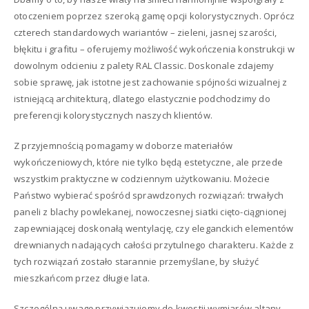
otoczeniem poprzez szeroką gamę opcji kolorystycznych. Oprócz
czterech standardowych wariantów – zieleni, jasnej szarości,
błękitu i grafitu – oferujemy możliwość wykończenia konstrukcji w
dowolnym odcieniu z palety RAL Classic. Doskonale zdajemy
sobie sprawę, jak istotne jest zachowanie spójności wizualnej z
istniejącą architekturą, dlatego elastycznie podchodzimy do
preferencji kolorystycznych naszych klientów.
Z przyjemnością pomagamy w doborze materiałów
wykończeniowych, które nie tylko będą estetyczne, ale przede
wszystkim praktyczne w codziennym użytkowaniu. Możecie
Państwo wybierać spośród sprawdzonych rozwiązań: trwałych
paneli z blachy powlekanej, nowoczesnej siatki cięto-ciągnionej
zapewniającej doskonałą wentylację, czy eleganckich elementów
drewnianych nadających całości przytulnego charakteru. Każde z
tych rozwiązań zostało starannie przemyślane, by służyć
mieszkańcom przez długie lata.
Szczególną uwagę przywiązujemy do kwestii wymiarów altany