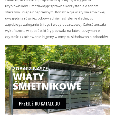
użytkowników, umożliwiając sprawne korzystanie osobom
starszym i niepełnosprawnym. Konstrukcja wiaty śmietnikowej
uwzględnia również odpowiednie nachylenie dachu, co
zapobiega zaleganiu śniegu i wody deszczowej. Całość została
wykończona w sposób, który pozwala na łatwe utrzymanie
czystości i zachowanie higieny w miejscu składowania odpadów.
ZOBACZ NASZE
WIATY
ŚMIETNIKOWE
PRZEJDŹ DO KATALOGU