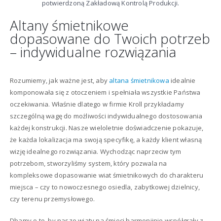
potwierdzoną Zakładową Kontrolą Produkcji.
Altany śmietnikowe
dopasowane do Twoich potrzeb
– indywidualne rozwiązania
Rozumiemy, jak ważne jest, aby
altana śmietnikowa
idealnie
komponowała się z otoczeniem i spełniała wszystkie Państwa
oczekiwania. Właśnie dlatego w firmie Kroll przykładamy
szczególną wagę do możliwości indywidualnego dostosowania
każdej konstrukcji. Nasze wieloletnie doświadczenie pokazuje,
że każda lokalizacja ma swoją specyfikę, a każdy klient własną
wizję idealnego rozwiązania. Wychodząc naprzeciw tym
potrzebom, stworzyliśmy system, który pozwala na
kompleksowe dopasowanie wiat śmietnikowych do charakteru
miejsca – czy to nowoczesnego osiedla, zabytkowej dzielnicy,
czy terenu przemysłowego.
Dbamy o to, by nasze wiaty na śmieci harmonijnie współgrały z