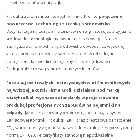
drzwi i systemów wentylacji.
Produkcja altan śmietnikowych w firmie Kroll to
połączenie
nowoczesnej technologii z troską o środowisko
.
Optymalizujemy zużycie materiałów i energii, stosując przyjazne
środowisku technologie malowania proszkowego. Nasze
zaangażowanie w ochronę środowiska dowodzi, że wysokiej
jakości produkcja może iść w parze z odpowiedzialnym
podejściem do kwestii ekologicznych, tworząc trwałe i
funkcjonalne rozwiązania dla naszych klientów.
Poszukujesz trwałych i estetycznych wiat śmietnikowych
najwyższej jakości? Firma Kroll, działająca pod marką
wiatykroll.pl, wyznacza standardy w projektowaniu i
produkcji profesjonalnych zabudów na pojemniki na
odpady.
Jako certyfikowany producent, posiadający system
Zakładowej Kontroli Produkcji (ZKP) oraz prestiżowe oznaczenie
CE, gwarantujemy zgodność naszych konstrukcji z rygorystyczną
normą EN 1090. Te certyfikaty stanowią niepodważalne