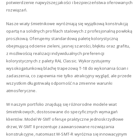
potwierdzenie najwyższej jakości i bezpieczeństwa oferowanych
rozwiązań.
Nasze wiaty śmietnikowe wyróżniają się wyjątkową konstrukcją
opartą na solidnych profilach stalowych z profesjonalną powłoką
proszkową. Oferujemy standardową paletę kolorystyczną
obejmującą odcienie zieleni, jasnej szarości, błękitu oraz grafitu,
z możliwością realizacji indywidualnych preferencji
kolorystycznych z palety RAL Classic. Wykorzystujemy
wysokogatunkową blachę trapezową T-18 do wykonania ścian i
zadaszenia, co zapewnia nie tylko atrakcyjny wygląd, ale przede
wszystkim długotrwałą odporność na zmienne warunki
atmosferyczne.
W naszym portfolio znajdują się różnorodne modele wiat
śmietnikowych, dostosowane do specyficznych wymagań
klientów. Model W-SMT oferuje praktyczne jednoskrzydłowe
drzwi, W-SMT II prezentuje zaawansowane rozwiązania
konstrukcyjne, natomiast W-SMT-R wyróżnia się innowacyjnym