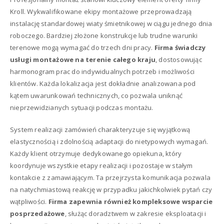
Kroll. Wykwalifikowane ekipy montażowe przeprowadzają
instalację standardowej wiaty śmietnikowej w ciągu jednego dnia
roboczego. Bardziej złożone konstrukcje lub trudne warunki
terenowe mogą wymagać do trzech dni pracy.
Firma świadczy
usługi montażowe na terenie całego kraju
, dostosowując
harmonogram prac do indywidualnych potrzeb i możliwości
klientów. Każda lokalizacja jest dokładnie analizowana pod
kątem uwarunkowań technicznych, co pozwala uniknąć
nieprzewidzianych sytuacji podczas montażu.
System realizacji zamówień charakteryzuje się wyjątkową
elastycznością i zdolnością adaptacji do nietypowych wymagań.
Każdy klient otrzymuje dedykowanego opiekuna, który
koordynuje wszystkie etapy realizacji i pozostaje w stałym
kontakcie z zamawiającym. Ta przejrzysta komunikacja pozwala
na natychmiastową reakcję w przypadku jakichkolwiek pytań czy
wątpliwości.
Firma zapewnia również kompleksowe wsparcie
posprzedażowe
, służąc doradztwem w zakresie eksploatacji i