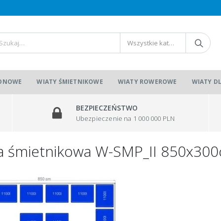
Wszystkie kategorie
IONOWE
WIATY ŚMIETNIKOWE
WIATY ROWEROWE
WIATY D
BEZPIECZEŃSTWO
Ubezpieczenie na 1 000 000 PLN
a śmietnikowa W-SMP_II 850x30