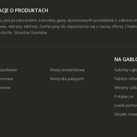
ACJE O PRODUKTACH
L jest producentem szerokiej gamy aluminiowych produktów z zakresu mał
we, witryny, tablice). Zachęcamy do zapoznania się z naszą ofertą.
Chełm
-Koźle, Strzelce Opolskie
NA GABLO
ystankowe
Wiaty śmietnikowe
Gabloty og
dionowe
Wiaty dla palących
Tablice inf
erowe
Witryny szk
Potykacze
Ławki park
Stojaki row