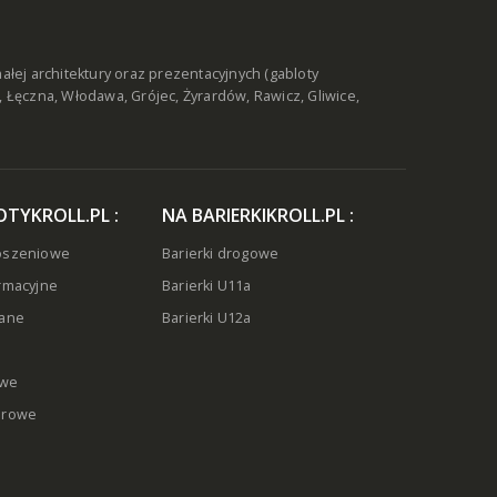
ej architektury oraz prezentacyjnych (gabloty
, Łęczna, Włodawa
,
Grójec, Żyrardów, Rawicz
,
Gliwice,
TYKROLL.PL :
NA BARIERKIKROLL.PL :
łoszeniowe
Barierki drogowe
ormacyjne
Barierki U11a
lane
Barierki U12a
owe
erowe