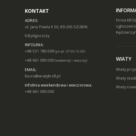
INFORM
KONTAKT
Firma KROL
ADRES:
ogłoszenio
ul. Jana Pawła II 50, 89-200 SZUBIN
Kędzierzyn
k.Bydgoszczy
INFOLINIA:
+48 531 780 009
(pn-pt: 07:00-15:00)
WIATY
+48 661 090 000
(weekendy i wieczory)
Wiaty prz
EMAIL:
biuro@wiatykroll.pl
Wiaty sta
Infolinia weekendowa i wieczorowa:
Wiaty row
+48 661 090 000