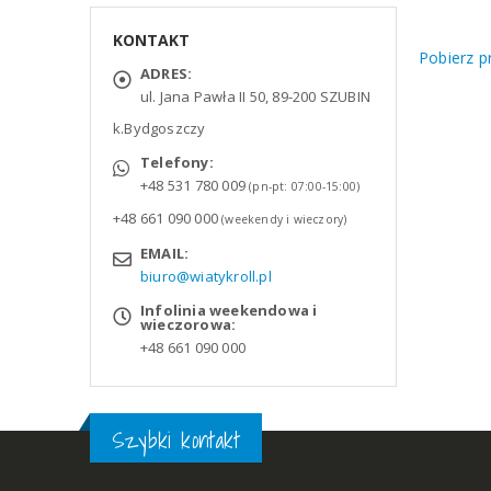
KONTAKT
Pobierz p
ADRES:
ul. Jana Pawła II 50, 89-200 SZUBIN
k.Bydgoszczy
Telefony:
+48 531 780 009
(pn-pt: 07:00-15:00)
+48 661 090 000
(weekendy i wieczory)
EMAIL:
biuro@wiatykroll.pl
Infolinia weekendowa i
wieczorowa:
+48 661 090 000
Szybki kontakt