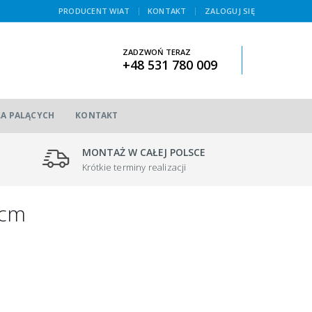
|
PRODUCENT WIAT
KONTAKT
ZALOGUJ SIĘ
ZADZWOŃ TERAZ
+48 531 780 009
LA PALĄCYCH
KONTAKT
MONTAŻ W CAŁEJ POLSCE
Krótkie terminy realizacji
0cm