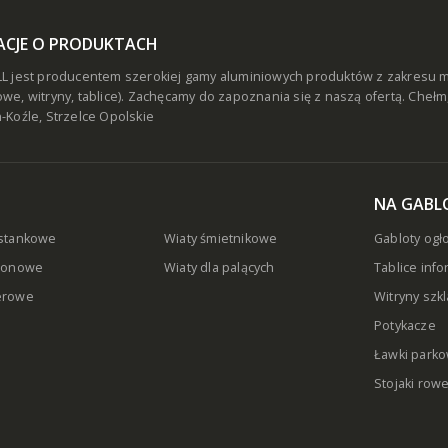
ACJE O PRODUKTACH
L jest producentem szerokiej gamy aluminiowych produktów z zakresu mał
we, witryny, tablice). Zachęcamy do zapoznania się z naszą ofertą.
Chełm
-Koźle, Strzelce Opolskie
NA GABLO
ystankowe
Wiaty śmietnikowe
Gabloty og
dionowe
Wiaty dla palących
Tablice inf
erowe
Witryny szk
Potykacze
Ławki park
Stojaki row