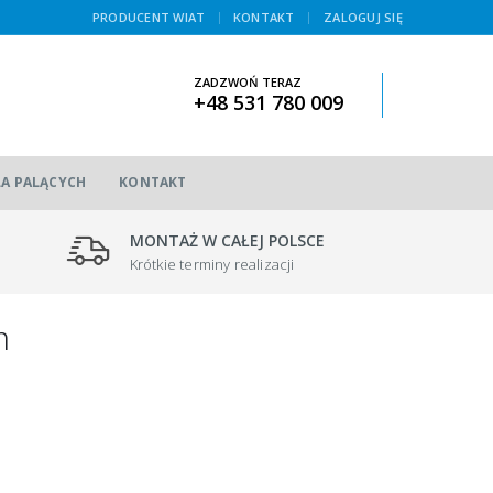
|
PRODUCENT WIAT
KONTAKT
ZALOGUJ SIĘ
ZADZWOŃ TERAZ
+48 531 780 009
LA PALĄCYCH
KONTAKT
MONTAŻ W CAŁEJ POLSCE
Krótkie terminy realizacji
m