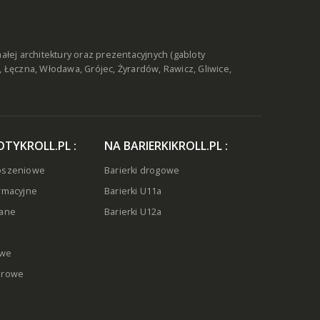
ej architektury oraz prezentacyjnych (gabloty
, Łęczna, Włodawa
,
Grójec, Żyrardów, Rawicz
,
Gliwice,
TYKROLL.PL :
NA BARIERKIKROLL.PL :
łoszeniowe
Barierki drogowe
ormacyjne
Barierki U11a
lane
Barierki U12a
owe
erowe