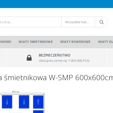
Wszystkie kategorie
IONOWE
WIATY ŚMIETNIKOWE
WIATY ROWEROWE
WIATY D
BEZPIECZEŃSTWO
Ubezpieczenie na 1 000 000 PLN
a śmietnikowa W-SMP 600x600c