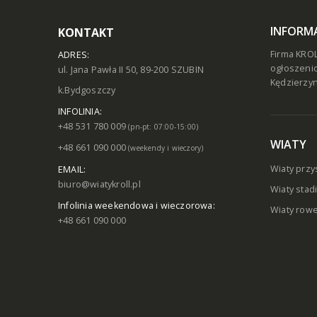
INFORM
KONTAKT
Firma KROL
ADRES:
ogłoszenio
ul. Jana Pawła II 50, 89-200 SZUBIN
Kędzierzyn
k.Bydgoszczy
INFOLINIA:
+48 531 780 009
(pn-pt: 07:00-15:00)
WIATY
+48 661 090 000
(weekendy i wieczory)
Wiaty prz
EMAIL:
biuro@wiatykroll.pl
Wiaty sta
Infolinia weekendowa i wieczorowa:
Wiaty row
+48 661 090 000